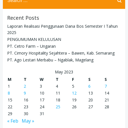
for:
Recent Posts
Laporan Realisasi Penggunaan Dana Bos Semester I Tahun
2025
PENGUMUMAN KELULUSAN
PT. Cetro Farm – Ungaran
PT. Cimory Hospitality Sejahtera – Bawen, Kab. Semarang
PT. Ago Lestari Merbabu – Ngablak, Magelang
May 2023
M
T
W
T
F
S
S
1
2
3
4
5
6
7
8
9
10
11
12
13
14
15
16
17
18
19
20
21
22
23
24
25
26
27
28
29
30
31
« Feb
May »