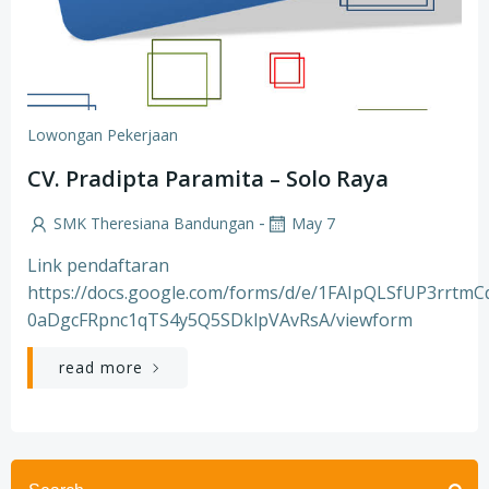
Lowongan Pekerjaan
CV. Pradipta Paramita – Solo Raya
-
SMK Theresiana Bandungan
May 7
Link pendaftaran
https://docs.google.com/forms/d/e/1FAIpQLSfUP3rrtm
0aDgcFRpnc1qTS4y5Q5SDklpVAvRsA/viewform
read more
Search